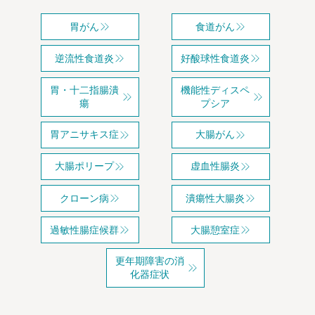
胃がん
食道がん
逆流性食道炎
好酸球性食道炎
胃・十二指腸潰
機能性ディスペ
瘍
プシア
胃アニサキス症
大腸がん
大腸ポリープ
虚血性腸炎
クローン病
潰瘍性大腸炎
過敏性腸症候群
大腸憩室症
更年期障害の消
化器症状