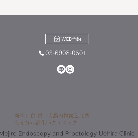
WEB予約
03-6908-0501
新宿目白 胃・大腸内視鏡と肛門
うえひら消化器クリニック
Mejiro Endoscopy and Proctology Uehira Clinic