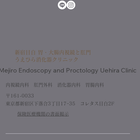
新宿目白 胃・大腸内視鏡と肛門
うえひら消化器クリニック
Mejiro Endoscopy and Proctology Uehira Clinic
内視鏡内科 肛門外科 消化器内科 胃腸内科
〒161-0033
東京都新宿区下落合3丁目17−35 コレタス目白2F
保険医療機関の書面掲示