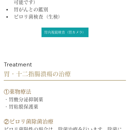
可能です）
胃がんとの鑑別
ピロリ菌検査（生検）
胃内視鏡検査（胃カメラ）
Treatment
胃・十二指腸潰瘍の治療
①薬物療法
・胃酸分泌抑制薬
・胃粘膜保護薬
②ピロリ菌除菌治療
ピロリ菌陽性の場合は、除菌治療を行います。除菌に