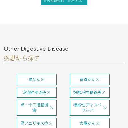
胃内視鏡検査（胃カメラ）
Other Digestive Disease
疾患から探す
胃がん
食道がん
逆流性食道炎
好酸球性食道炎
胃・十二指腸潰
機能性ディスペ
瘍
プシア
胃アニサキス症
大腸がん