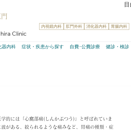
目
肛門
内視鏡内科
肛門外科
消化器内科
胃腸内科
ira Clinic
化器内科
症状・疾患から探す
自費･公費診療
健診・検診
学的には「心窩部痛(しんかぶつう)」と呼ばれていま
に波がある、絞られるような痛みなど、胃痛の種類・症