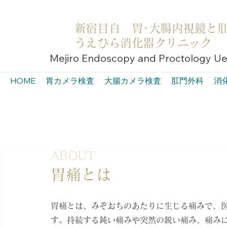
新宿目白 胃･大腸内視鏡と
うえひら消化器クリニック
Mejiro Endoscopy and Proctology Ueh
HOME
胃カメラ検査
大腸カメラ検査
肛門外科
消
ABOUT
胃痛とは
胃痛とは、みぞおちのあたりに生じる痛みで、医
す。
持続する鈍い痛みや突然の鋭い痛み、痛み