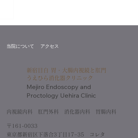
診
当院について
アクセス
新宿目白 胃・大腸内視鏡と肛門
うえひら消化器クリニック
Mejiro Endoscopy and
Proctology Uehira Clinic
内視鏡内科 肛門外科 消化器内科 胃腸内科
〒161-0033
東京都新宿区下落合3丁目17−35 コレタ