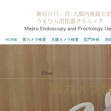
新宿目白 胃･大腸内視鏡と
うえひら消化器クリニック
Mejiro Endoscopy and Proctology Ueh
HOME
胃カメラ検査
大腸カメラ検査
肛門外科
消
Flow
胃カメラ