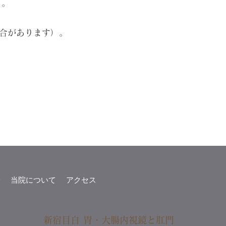
）。
合があります）。
診
当院について
アクセス
新宿目白 胃・大腸内視鏡と肛門