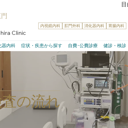
目
肛門
内視鏡内科
肛門外科
消化器内科
胃腸内科
ira Clinic
化器内科
症状・疾患から探す
自費･公費診療
健診・検診
検査の流れ