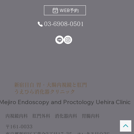
WEB予約
03-6908-0501
新宿目白 胃・大腸内視鏡と肛門
うえひら消化器クリニック
Mejiro Endoscopy and Proctology Uehira Clinic
内視鏡内科 肛門外科 消化器内科 胃腸内科
〒161-0033