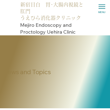
新宿目白 胃･大腸内視鏡と
肛門
MENU
うえひら消化器クリニック
Mejiro Endoscopy and
Proctology Uehira Clinic
News and Topics